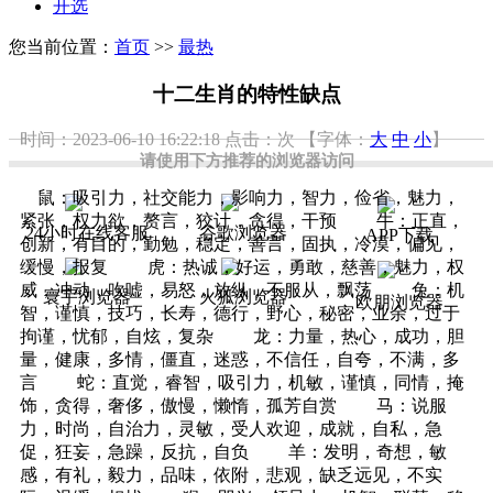
开选
您当前位置：
首页
>>
最热
十二生肖的特性缺点
时间：2023-06-10 16:22:18
点击：
次
【字体：
大
中
小
】
请使用下方推荐的浏览器访问
鼠：吸引力，社交能力，影响力，智力，俭省，魅力，
紧张，权力欲，赘言，狡计，贪得，干预 牛：正直，
24小时在线客服
谷歌浏览器
APP下载
创新，有目的，勤勉，稳定，善言，固执，冷漠，偏见，
缓慢，报复 虎：热诚，好运，勇敢，慈善，魅力，权
威，冲动，吹嘘，易怒，放纵，不服从，飘荡 兔：机
寰宇浏览器
火狐浏览器
欧朋浏览器
智，谨慎，技巧，长寿，德行，野心，秘密，业余，过于
拘谨，忧郁，自炫，复杂 龙：力量，热心，成功，胆
量，健康，多情，僵直，迷惑，不信任，自夸，不满，多
言 蛇：直觉，睿智，吸引力，机敏，谨慎，同情，掩
饰，贪得，奢侈，傲慢，懒惰，孤芳自赏 马：说服
力，时尚，自治力，灵敏，受人欢迎，成就，自私，急
促，狂妄，急躁，反抗，自负 羊：发明，奇想，敏
感，有礼，毅力，品味，依附，悲观，缺乏远见，不实