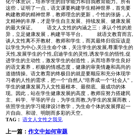
化个体意识，培养学生的自学能力和自我教育能力。所有
这些，证明了一点，语文课要构建学生精神世界，首先要
构建教师的精神世界，教师理念的更新，个性的张扬，人
文精神的丰厚，才是学生自主发展、持续发展、健康发展
的最大保证。 语文人文性的内涵之三：承认个性的差
异，立足健康发展，构建平等平台。 就语文教育而言,
谈人文性离不开教材、教师和学生，而其最终归宿应该是
以学生为中心,关注生命个体，关注学生的发展,尊重学生的
天性,发展学生的个性,启迪学生的灵性,诱发学生的悟性,促
进学生的主动性，激发学生的创造性，从而培养学生良好
的语文素养，积极的情感态度，健康的审美情趣和高尚的
道德情操。语文教育的终极目的就是要顺应和充分体现学
习者的人性的需求，把一个“自然人”培养成一个“社会人”，
学生的健康发展乃人文性最根本、最彻底、最成功的体
现。因此，站在学生健康发展的高度，教师应努力搭建民
主、科学、平等的平台，为学生而教,为学生的发展而教，
依照学生的学习规律设计教学，为生命个体的发展撑起一
片自由、和谐、明朗而多彩的天空。
TAG：
语文人文性之我见
上一篇：
作文中如何审题