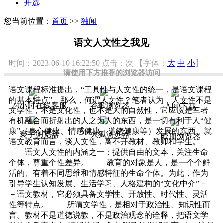
开选
您当前位置：
首页
>>
独闻
语文人文性之我见
时间：2023-06-10 16:22:50
点击：
次
【字体：
大
中
小
】
请使用下方推荐的浏览器访问
语文课程标准提出，“工具性与人文性的统一，是语文课程
的基本特点”。那么，何谓人文性？笔者认为，人文性不是
24小时在线客服
谷歌浏览器
APP下载
文学性，不是文化性，也不是人的自然性，它应该是三者
有机融合而折射出的人之为人的东西，是一切有利于人“健
康”（身心健康、情感健康、道德健康等）发展的东西。就
寰宇浏览器
火狐浏览器
欧朋浏览器
语文教育而言，谈人文性，离不开教材、教师和学生。
语文人文性的内涵之一：提供自由的文本，关注生命
个体，尊重个性差异。 教育的对象是人，是一个个鲜
活的、有着不同思维和情感特征的生命个体。为此，作为
引导学生认知发展、生活学习、人格建构的“文化中介”－
－语文教材，它必须具备文学性、开放性、时代性、灵活
性等特点。 所谓文学性，是相对于政治性、知识性而
言。教材不是道德说教，不是政治观念的诠释，把语文学