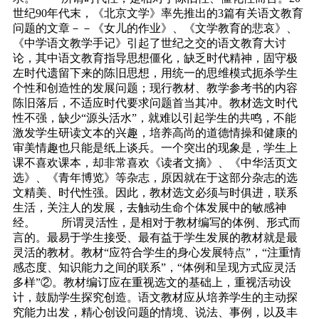
世纪90年代末，《北京文学》率先推出的3篇有关语文教育
问题的文章－－《女儿的作业》、《文学教育的悲哀》、
《中学语文教学手记》引起了世纪之交的语文教育大讨
论，其中语文教育指导思想僵化，缺乏时代精神，固守极
左时代遗留下来的陈旧思想，用统一的思维模式扼杀学生
个性和创造性的发展问题；现行教材、教学参考书的内容
陈旧落后，不适应时代要求问题首当其冲。教材选文时代
性不强，缺少“源头活水”，就难以引起学生的共鸣，不能
激发学生研读文本的兴趣，培养高尚的道德情操和健康的
审美情趣也只能是纸上谈兵。一个突出的现象是，学生上
课不喜欢课本，却非常喜欢《读者文摘》、《中华活页文
选》、《青年博览》等杂志，原因就在于这部分杂志的选
文精美、时代性强。因此，教材选文必须与时俱进，联系
生活，关注人的发展，去触动生命个体发展中的敏感神
经。 所谓灵活性，是相对于教材编写的体例、形式而
言的。最易于学生接受、最有益于学生发展的教材就是最
灵活的教材。教材“应符合学生的身心发展特点”，“注重情
感态度、知识能力之间的联系”，“体例和呈现方式应灵活
多样”②。教材编订应在重视选文的基础上，重视活动设
计，鼓励学生探究创造。语文教材应从培养学生的主动探
究能力出发，精心创设问题的情境、说法、事例，以及丰