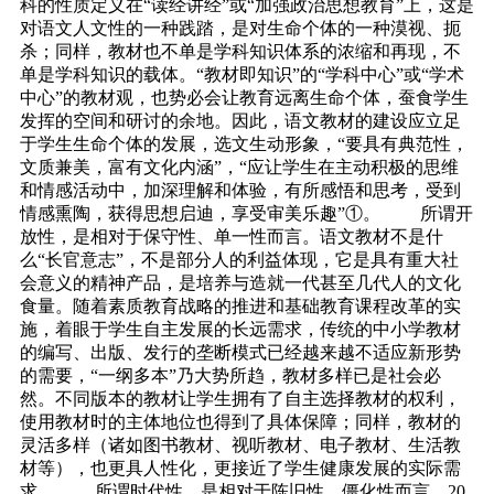
科的性质定义在“读经讲经”或“加强政治思想教育”上，这是
对语文人文性的一种践踏，是对生命个体的一种漠视、扼
杀；同样，教材也不单是学科知识体系的浓缩和再现，不
单是学科知识的载体。“教材即知识”的“学科中心”或“学术
中心”的教材观，也势必会让教育远离生命个体，蚕食学生
发挥的空间和研讨的余地。因此，语文教材的建设应立足
于学生生命个体的发展，选文生动形象，“要具有典范性，
文质兼美，富有文化内涵”，“应让学生在主动积极的思维
和情感活动中，加深理解和体验，有所感悟和思考，受到
情感熏陶，获得思想启迪，享受审美乐趣”①。 所谓开
放性，是相对于保守性、单一性而言。语文教材不是什
么“长官意志”，不是部分人的利益体现，它是具有重大社
会意义的精神产品，是培养与造就一代甚至几代人的文化
食量。随着素质教育战略的推进和基础教育课程改革的实
施，着眼于学生自主发展的长远需求，传统的中小学教材
的编写、出版、发行的垄断模式已经越来越不适应新形势
的需要，“一纲多本”乃大势所趋，教材多样已是社会必
然。不同版本的教材让学生拥有了自主选择教材的权利，
使用教材时的主体地位也得到了具体保障；同样，教材的
灵活多样（诸如图书教材、视听教材、电子教材、生活教
材等），也更具人性化，更接近了学生健康发展的实际需
求。 所谓时代性，是相对于陈旧性、僵化性而言。20