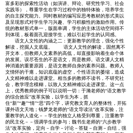
富多彩的探索性活动（如演讲、辩论、研究性学习、社会
实践等），尊重学生在学习过程中的独特体验，培养学生
的自主探究能力。同时教材的编写应思考教材的形式美以
及呈现形式对学生学习兴趣、学习积极性的激励作用。传
统的教材形式单一，版面单调，学生的主体活动空间得不
到体现，板着面孔迎接学生，难以引起学生的认同感。
语文人文性的内涵之二：更新教学的理念，强化个性
解读，挖掘人文底蕴。 语文人文性的解读，固然离不
开文本，但教师人文素养的高低，却直接影响着生命个体
的发展。误尽苍生的不是语文，而是教师。语文课人文精
神消遁的重要原因，是语文教师自身的素养问题。教师人
文情怀的干瘪，知识底蕴的虚空，个性语言的萎缩，造成
人文精神难以走进课堂。相当多的教师不读书，不研究社
会，教学理念模糊，以致人文精神难以走进课堂。这一点
上，优秀教师的例子可以说明一切：于漪老师的“语文教学
的综合效应”改革实验，以学生为本，抓
住“新”“趣”“情”“思”四个字，讲究教文育人的整体性，开拓
课外语文天地；钱梦龙老师的“语文导读法”改革实验，注
重教学的人道化－－学生的独立人格受到尊重，注重教学
的民主化－－强调学生的参与；魏书生老师的“六步教学
法”改革实验，定向－自学－讨论－答疑－自测－自结，强