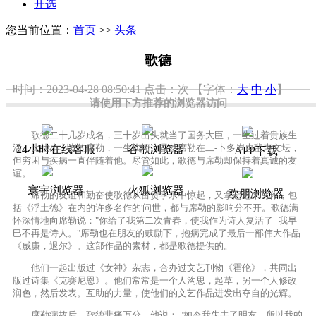
开选
您当前位置：
首页
>>
头条
歌德
时间：2023-04-28 08:50:41
点击：
次
【字体：
大
中
小
】
请使用下方推荐的浏览器访问
歌德二十几岁成名，三十岁出头就当了国务大臣，一生过着贵族生
活。比他小十岁的席勒，一生坎坷。虽然席勒在二-卜多岁也蜚声文坛，
24小时在线客服
谷歌浏览器
APP下载
但穷困与疾病一直伴随着他。尽管如此，歌德与席勒却保持着真诚的友
谊。
寰宇浏览器
火狐浏览器
欧朋浏览器
席勒的友谊和勤奋使歌德从富贵享乐中惊起，又拿起笔来写作，包
括《浮土德》在内的许多名作的'问世，都与席勒的影响分不开。歌德满
怀深情地向席勒说："你给了我第二次青春，使我作为诗人复活了--我早
巳不再是诗人。"席勒也在朋友的鼓励下，抱病完成了最后一部伟大作品
《威廉，退尔》。这部作品的素材，都是歌德提供的。
他们一起出版过《女神》杂志，合办过文艺刊物《霍伦》，共同出
版过诗集《克赛尼恩》。他们常常是一个人沟思，起草，另一个人修改
润色，然后发表。互助的力量，使他们的文艺作品进发出夺自的光辉。
席勒病故后，歌德悲痛万分，他说： "如今我失去了明友，所以我的