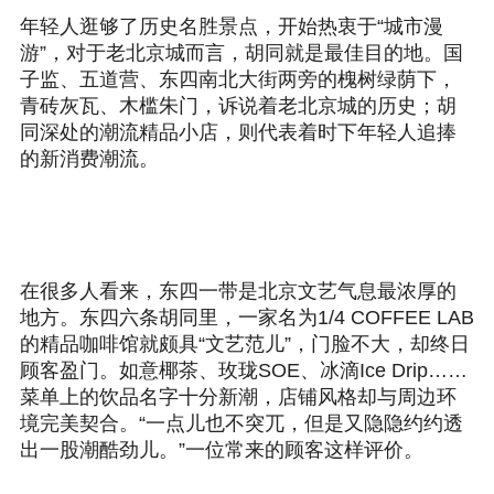
年轻人逛够了历史名胜景点，开始热衷于“城市漫
游”，对于老北京城而言，胡同就是最佳目的地。国
子监、五道营、东四南北大街两旁的槐树绿荫下，
青砖灰瓦、木槛朱门，诉说着老北京城的历史；胡
同深处的潮流精品小店，则代表着时下年轻人追捧
的新消费潮流。
在很多人看来，东四一带是北京文艺气息最浓厚的
地方。东四六条胡同里，一家名为1/4 COFFEE LAB
的精品咖啡馆就颇具“文艺范儿”，门脸不大，却终日
顾客盈门。如意椰茶、玫珑SOE、冰滴Ice Drip……
菜单上的饮品名字十分新潮，店铺风格却与周边环
境完美契合。“一点儿也不突兀，但是又隐隐约约透
出一股潮酷劲儿。”一位常来的顾客这样评价。