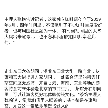
主理人张艳告诉记者，这家独立咖啡店创立于2019
年5月，四年时间里，不仅吸引了不少咖啡重度爱好
者，也与周围社区融为一体。“有时候胡同里的大爷
大妈出来遛弯儿，也不忘和我们的咖啡师寒暄几
句。”
走出东四六条胡同，沿着东四北大街一路向北，从
雍和宫大街拐进方家胡同，一处四合院里的憩雲轩
茶空间座无虚席，来自香港、海南、东北等地的游
客特意前来体验老北京的市井生活。“茶馆开在胡同
里，可以让游客更好地体验传统文化。”茶馆主理人
魏莉说，“到我们店里来喝茶的，基本都是在雍和
宫、东四这一带散步闲逛找过来的。”