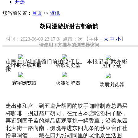
开选
您当前位置：
首页
>>
资讯
胡同漫游折射古都新韵
时间：2023-06-09 23:17:34
点击：
次
【字体：
大
中
小
】
请使用下方推荐的浏览器访问
市民在1/4咖啡馆门前拍照打卡。 本报记者 武亦彬
24小时在线客服
谷歌浏览器
APP下载
摄
寰宇浏览器
火狐浏览器
欧朋浏览器
走出雍和宫，到五道营胡同的铁手咖啡制造总局买
杯咖啡；拐进箭厂胡同，在元古本店吃份柚子酪，
再逛到国子监的精品店观夏挑一罐香薰；沿着东四
北大街一路向南，傍晚寻进东四九条的炒豆合作社
撸串喝酒……藏在四九城胡同里的老北京生活图