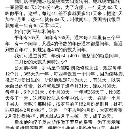
我们居住的地球总是绕着太阳旋转的。地球绕太阳转
一圈需要365天5时48分46秒。为了方便，一年定为365天，
叫做平年。这样，每过4年差不多就要多出1天来，把这1天
加在2月里，这一年就有366天，叫做闰年。我国古代很早
就知道一年有365天零1/4天。
如何判断平年和闰年？
平年有365天，闰年有366天。通常每四年里有三个平
年，有一个闰年，凡是4的倍数的年份通常都是闰年。当遇
到整百年时，则规定逢400的倍数为闰年。
我们可通过算式：年份÷4（400）能整除的就是闰年。
二月份的天数为何特别少?
公元前46年，罗马皇帝儒略.凯撒修改历法，规定每年
12个月，365天为一年，每四年设置一个闰年，因为儒略.凯
撒是7月份出生的，所以他规定7月为大月，有31天，以表
示自己的尊贵。这样就规定了逢单月31天，逢双月30天。
每年中，6个月31天，6个月30天，一年就366天了，比365
天多了一天，这就要设法从全年中减去一天。在哪一个月
里减去一天呢？那时候，按罗马的习惯2月份是刑月，处死
罪犯都在2月份执行，这是一个不吉利的月份，大家都希望
2月份过得快些，所以就从2月里去掉一天，成了29天。
后来他的侄子奥古斯多做了罗马的皇帝，为了表示和
儒略.凯撒同等尊严，便把他出生的8月份改为31天，并把