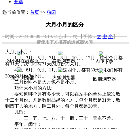
开选
您当前位置：
首页
>>
独闻
大月小月的区分
时间：2023-06-09 23:19:14
点击：
次
【字体：
大
中
小
】
请使用下方推荐的浏览器访问
大月、小月：
1月、3月、5月、7月、8月、10月、12月，这七个月都
24小时在线客服
谷歌浏览器
APP下载
有31天，我们称有31天的月份为大月。
4月、6月、9月、11月，这四个月都有30天，我们称有
30天的月份为小月。
寰宇浏览器
火狐浏览器
欧朋浏览器
二月份即不是大月也不是小月。
巧记大小月的方法:
要知道哪个月有多少天，可以在左手的拳头上依次数
十二个月份。凡是数到凸起的地方，每个月都是31天，数
到凹下去的地方，除二月外，每个月都是30天。
儿歌:
一、三、五、七、八、十、腊，三十一天永不差。
平年、闰年：